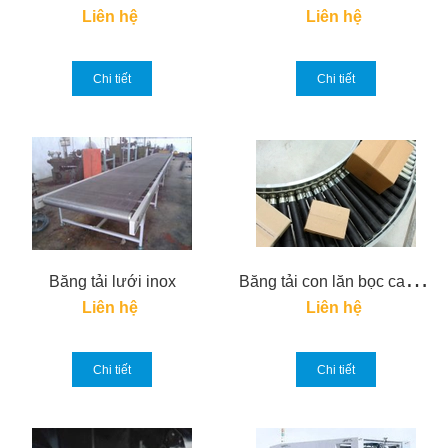
Liên hệ
Liên hệ
Chi tiết
Chi tiết
B
ăng tải con lăn bọc cao su
Băng tải lưới inox
Liên hệ
Liên hệ
Chi tiết
Chi tiết