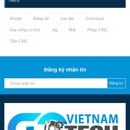
TAGS
Anode
Băng tải
con lăn
Conveyor
Gia công cơ khí
Jig
Mài
Phay CNC
Tiện CNC
Đăng ký nhận tin
Đăng ký