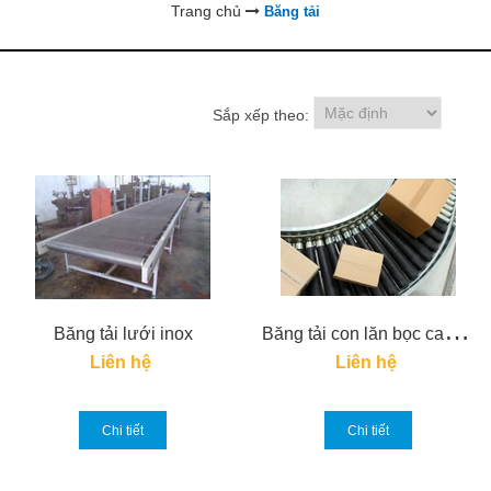
Trang chủ
Băng tải
Sắp xếp theo:
B
ăng tải con lăn bọc cao su
Băng tải lưới inox
Liên hệ
Liên hệ
Chi tiết
Chi tiết