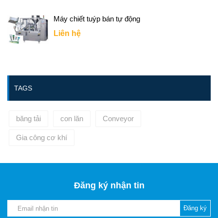
Máy chiết tuýp bán tự động
Liên hệ
TAGS
băng tải
con lăn
Conveyor
Gia công cơ khí
Đăng ký nhận tin
Đăng ký