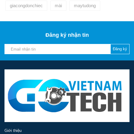
giacongdonchiec
mài
maytudong
Đăng ký nhận tin
Đăng ký
Giới thiệu