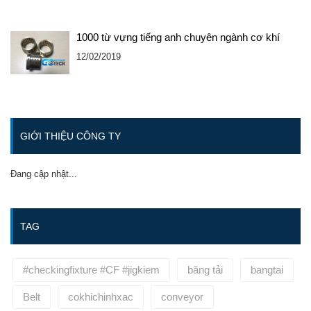
1000 từ vựng tiếng anh chuyên ngành cơ khí
12/02/2019
GIỚI THIỆU CÔNG TY
Đang cập nhật...
TAG
#checkingfixture #CF #jigkiem
băng tải
bangtai
Belt
cokhichinhxac
conveyor