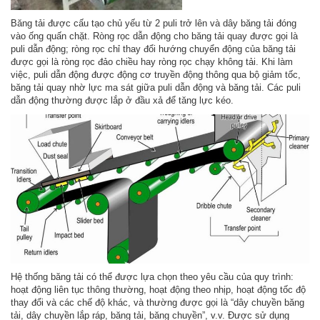
Băng tải được cấu tạo chủ yếu từ 2 puli trở lên và dây băng tải đóng
vào ống quấn chặt. Ròng rọc dẫn động cho băng tải quay được gọi là
puli dẫn động; ròng rọc chỉ thay đổi hướng chuyển động của băng tải
được gọi là ròng rọc đảo chiều hay ròng rọc chạy không tải. Khi làm
việc, puli dẫn động được động cơ truyền động thông qua bộ giảm tốc,
băng tải quay nhờ lực ma sát giữa puli dẫn động và băng tải. Các puli
dẫn động thường được lắp ở đầu xả để tăng lực kéo.
Hệ thống băng tải có thể được lựa chọn theo yêu cầu của quy trình:
hoạt động liên tục thông thường, hoạt động theo nhịp, hoạt động tốc độ
thay đổi và các chế độ khác, và thường được gọi là “dây chuyền băng
tải, dây chuyền lắp ráp, băng tải, băng chuyền”, v.v. Được sử dụng