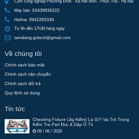
Cụm công nghiệp Phương Đình - Xã Hát Môn - Phúc Thọ - Hà Nội
02439936322
Máy bàn:
0942283336
Hotline:
Từ 8h đến 17h30 hàng ngày
tamdang.gotech@gmail.com
Về chúng tôi
Chính sách bảo mật
Chính sách vận chuyển
Chính sách đổi trả
Quy định sử dụng
Tin tức
Checking Fixture (Jig Kiểm) Là Gì? Vai Trò Trong
Kiểm Tra Part Đúc & Dập Ô Tô
09 / 06 / 2026