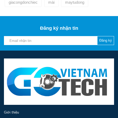
giacongdonchiec
mài
maytudong
Đăng ký nhận tin
Đăng ký
Giới thiệu