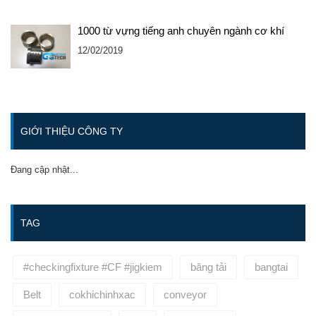
1000 từ vựng tiếng anh chuyên ngành cơ khí
12/02/2019
GIỚI THIỆU CÔNG TY
Đang cập nhật...
TAG
#checkingfixture #CF #jigkiem
băng tải
bangtai
Belt
cokhichinhxac
conveyor