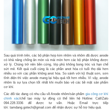
Sau quá trình trên, các bộ phận hợp kim nhôm và nhôm đã được anode
có khả năng chống ăn mòn và mài mòn hơn các bộ phận không được
xử lý. Chúng trở nên bền cứng, lớp phủ không bong tróc và hạn chế
sứt mẻ. Kết quả cuối cùng là các phần anot hóa có tuổi thọ dài hơn
nhiều so với các phần không anot hóa. So sánh với kỹ thuật sơn, sơn
tĩnh điện thì việc anode mang lại hiệu quả tốt hơn nhiều. Vì vậy, anode
nhôm là sự lựa chọn tốt nhất khi muốn bảo vệ các bề mặt sản phẩm
cơ khí.
Các đối tác đang có nhu cầu về Anode nhôm/sản phẩm
gia công cơ khí
chính xác
/chế tạo máy tự động có thể liên hệ Hotline: Call/Zalo
094.228.3336 để được tư vấn. Hoặc Email trực tiếp
tới:
tamdang.gotech@gmail.com
để nhận được sự hỗ trợ hiệu quả.