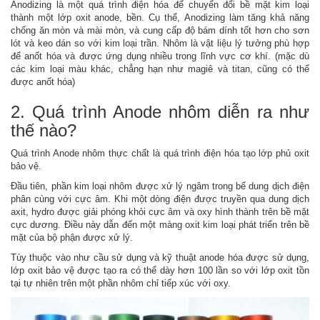
Anodizing là một quá trình điện hóa để chuyển đổi bề mặt kim loại
thành một lớp oxit anode, bền. Cụ thể, Anodizing làm tăng khả năng
chống ăn mòn và mài mòn, và cung cấp độ bám dính tốt hơn cho sơn
lót và keo dán so với kim loại trần. Nhôm là vật liệu lý tưởng phù hợp
để anốt hóa và được ứng dụng nhiều trong lĩnh vực cơ khí. (mặc dù
các kim loại màu khác, chẳng hạn như magiê và titan, cũng có thể
được anốt hóa)
2. Quá trình Anode nhôm diễn ra như
thế nào?
Quá trình Anode nhôm thực chất là quá trình điện hóa tạo lớp phủ oxit
bảo vệ.
Đầu tiên, phần kim loại nhôm được xử lý ngâm trong bể dung dịch điện
phân cùng với cực âm. Khi một dòng điện được truyền qua dung dịch
axit, hydro được giải phóng khỏi cực âm và oxy hình thành trên bề mặt
cực dương. Điều này dẫn đến một màng oxit kim loại phát triển trên bề
mặt của bộ phận được xử lý.
Tùy thuộc vào như cầu sử dụng và kỹ thuật anode hóa được sử dụng,
lớp oxit bảo vệ được tạo ra có thể dày hơn 100 lần so với lớp oxit tồn
tại tự nhiên trên một phần nhôm chỉ tiếp xúc với oxy.